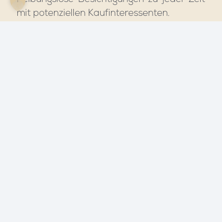
mit potenziellen Kaufinteressenten.
Überarbeitete Grundrisse
Professionell überarbeitete Grundrisse für
eine bessere Visualisierung
Unterlagenservice
Wir erledigen die lästigen Behördengänge