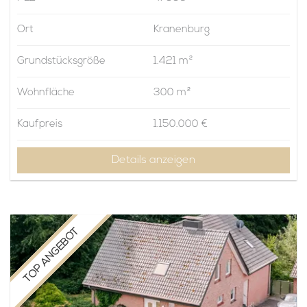
Ort
Kranenburg
Grundstücksgröße
1.421 m²
Wohnfläche
300 m²
Kaufpreis
1.150.000 €
Details anzeigen
TOP ANGEBOT